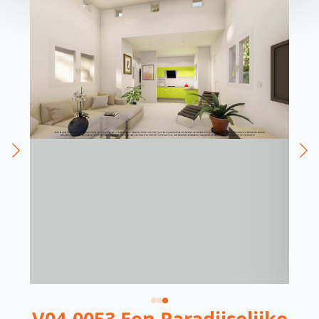
V04-0053 Een Paradijselijke