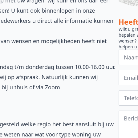
 op met uw vragen, wij kunnen ons dan een
en! U kunt ook binnenlopen in onze
Heeft
ewerkers u direct alle informatie kunnen
Wilt u g
bepalen w
e van wensen en mogelijkheden heeft niet
wensen? N
helpen u 
dag t/m donderdag tussen 10.00-16.00 uur.
ij op afspraak. Natuurlijk kunnen wij
ij u thuis of via Zoom.
gesteld welke regio het best aansluit bij uw
 te weten naar wat voor type woning uw