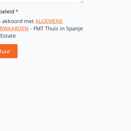
beleid
*
a akkoord met
ALGEMENE
RWAARDEN
- FMT Thuis in Spanje
 Estate
tuur