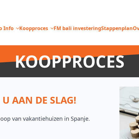
o Info
Koopproces
FM bali investering
Stappenplan
Ov
KOOPPROCES
 U AAN DE SLAG!
rkoop van vakantiehuizen in Spanje.