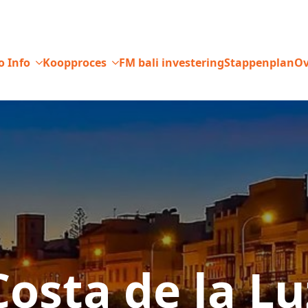
o Info
Koopproces
FM bali investering
Stappenplan
Ov
Costa de la Lu