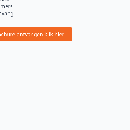
amers
vang
ochure ontvangen klik hier.