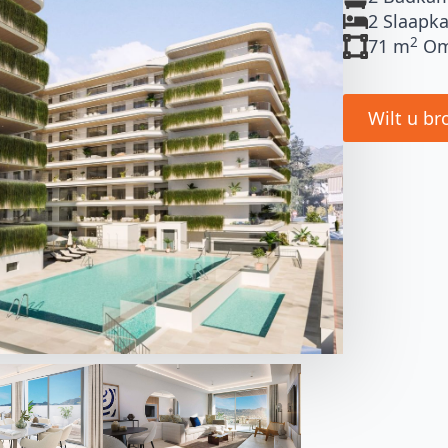
2 Slaapk
2
71 m
Om
Wilt u br