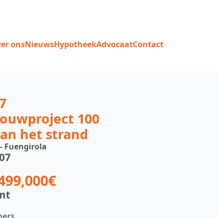
er ons
Nieuws
Hypotheek
Advocaat
Contact
7
ouwproject 100
an het strand
 - Fuengirola
107
499,000€
nt
mers