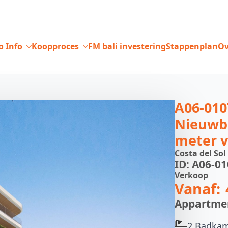
o Info
Koopproces
FM bali investering
Stappenplan
Ov
A06-010
Nieuwb
meter v
Costa del Sol
ID: A06-0
Verkoop
Vanaf:
Appartme
2 Badka