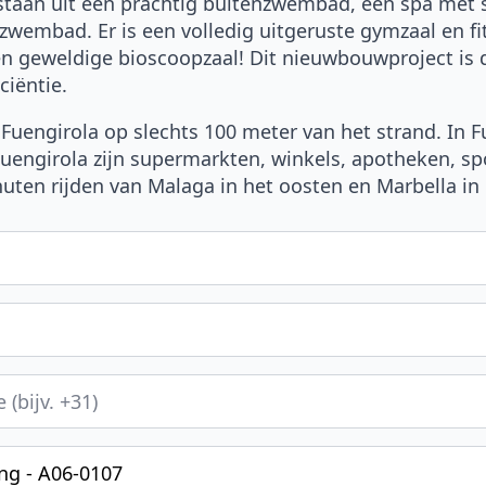
taan uit een prachtig buitenzwembad, een spa met s
wembad. Er is een volledig uitgeruste gymzaal en fi
en geweldige bioscoopzaal! Dit nieuwbouwproject is
ciëntie.
Fuengirola op slechts 100 meter van het strand. In Fu
Fuengirola zijn supermarkten, winkels, apotheken, spo
inuten rijden van Malaga in het oosten en Marbella in