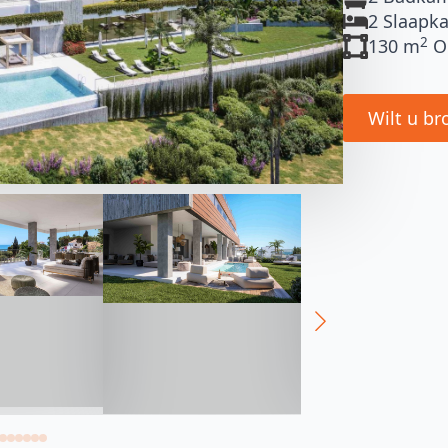
2 Slaapk
2
130 m
O
Wilt u br