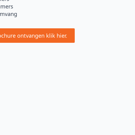
amers
mvang
ochure ontvangen klik hier.