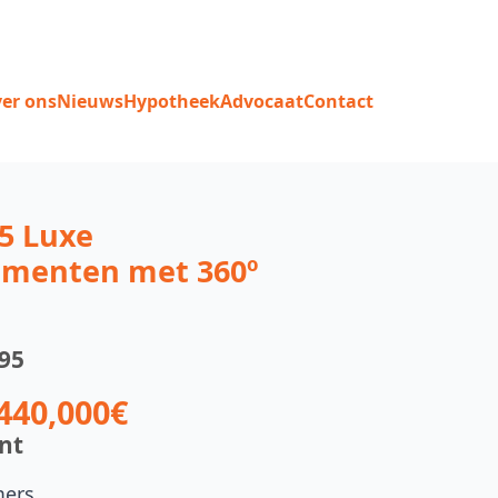
er ons
Nieuws
Hypotheek
Advocaat
Contact
5 Luxe
ementen met 360º
095
440,000€
nt
mers