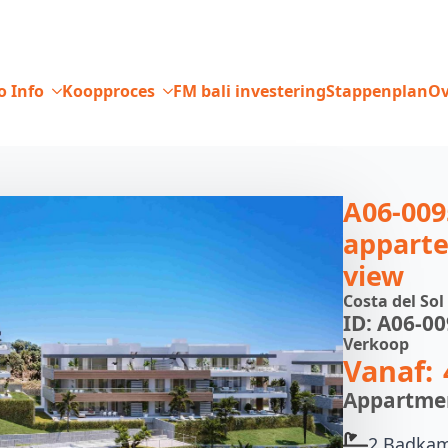
o Info
Koopproces
FM bali investering
Stappenplan
Ov
A06-009
appart
view
Costa del Sol
ID: A06-0
Verkoop
Vanaf:
Appartme
2 Badka