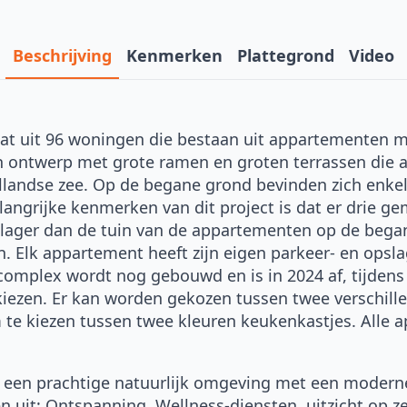
Beschrijving
Kenmerken
Plattegrond
Video
at uit 96 woningen die bestaan uit appartementen m
ontwerp met grote ramen en groten terrassen die al
landse zee. Op de begane grond bevinden zich enkel
ngrijke kenmerken van dit project is dat er drie g
ager dan de tuin van de appartementen op de begane
aan. Elk appartement heeft zijn eigen parkeer- en ops
mplex wordt nog gebouwd en is in 2024 af, tijdens 
iezen. Er kan worden gekozen tussen twee verschill
om te kiezen tussen twee kleuren keukenkastjes. All
 een prachtige natuurlijk omgeving met een moderne
even uit: Ontspanning, Wellness-diensten, uitzicht op