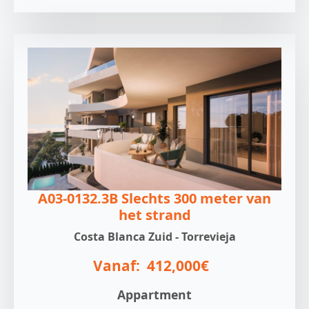
A03-0132.3B Slechts 300 meter van
het strand
Costa Blanca Zuid - Torrevieja
Vanaf:
412,000€
Appartment